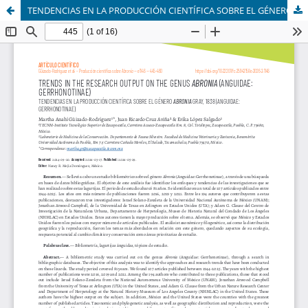
TENDENCIAS EN LA PRODUCCIÓN CIENTÍFICA SOBRE EL GÉNERO Abronia GRAY, 1838 (ANGUIDAE: GERRHONOTINAE)