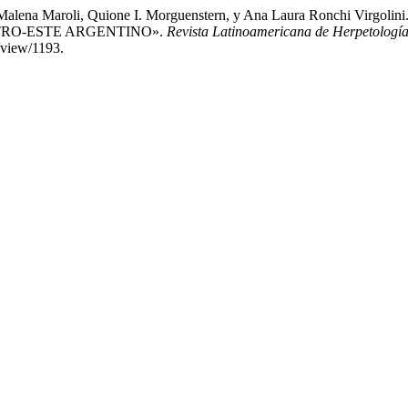
rieto, Malena Maroli, Quione I. Morguenstern, y Ana Laura Ronc
TRO-ESTE ARGENTINO».
Revista Latinoamericana de Herpetologí
e/view/1193.