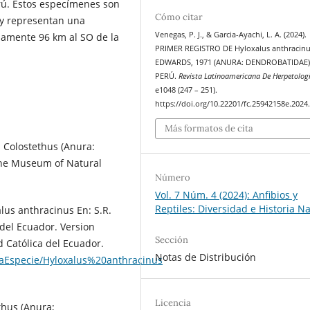
rú. Estos especímenes son
Cómo citar
y representan una
Venegas, P. J., & Garcia-Ayachi, L. A. (2024).
damente 96 km al SO de la
PRIMER REGISTRO DE Hyloxalus anthracin
EDWARDS, 1971 (ANURA: DENDROBATIDAE)
PERÚ.
Revista Latinoamericana De Herpetolog
e1048 (247 – 251).
https://doi.org/10.22201/fc.25942158e.2024
Más formatos de cita
s Colostethus (Anura:
the Museum of Natural
Número
Vol. 7 Núm. 4 (2024): Anfibios y
Reptiles: Diversidad e Historia N
alus anthracinus En: S.R.
s del Ecuador. Version
Sección
d Católica del Ecuador.
Notas de Distribución
aEspecie/Hyloxalus%20anthracinus
Licencia
thus (Anura;