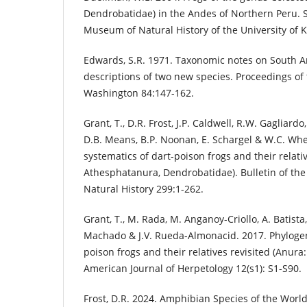
Dendrobatidae) in the Andes of Northern Peru. Sc
Museum of Natural History of the University of 
Edwards, S.R. 1971. Taxonomic notes on South A
descriptions of two new species. Proceedings of t
Washington 84:147-162.
Grant, T., D.R. Frost, J.P. Caldwell, R.W. Gagliardo
D.B. Means, B.P. Noonan, E. Schargel & W.C. Whe
systematics of dart-poison frogs and their relati
Athesphatanura, Dendrobatidae). Bulletin of t
Natural History 299:1-262.
Grant, T., M. Rada, M. Anganoy-Criollo, A. Batista, 
Machado & J.V. Rueda-Almonacid. 2017. Phylogene
poison frogs and their relatives revisited (Anur
American Journal of Herpetology 12(s1): S1-S90.
Frost, D.R. 2024. Amphibian Species of the Worl