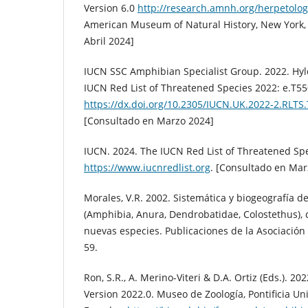
Version 6.0
http://research.amnh.org/herpetolo
American Museum of Natural History, New York,
Abril 2024]
IUCN SSC Amphibian Specialist Group. 2022. Hyl
IUCN Red List of Threatened Species 2022: e.T
https://dx.doi.org/10.2305/IUCN.UK.2022-2.RLT
[Consultado en Marzo 2024]
IUCN. 2024. The IUCN Red List of Threatened Spe
https://www.iucnredlist.org
. [Consultado en Mar
Morales, V.R. 2002. Sistemática y biogeografía de
(Amphibia, Anura, Dendrobatidae, Colostethus), 
nuevas especies. Publicaciones de la Asociació
59.
Ron, S.R., A. Merino-Viteri & D.A. Ortiz (Eds.). 20
Version 2022.0. Museo de Zoología, Pontificia Un