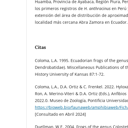
Huamba, Provincia de Ayabaca, Región Piura, Pe
los primeros registros de
H. anthracinus
en Perú 
extensión del área de distribución de aproxima
localidad más cercana Abra Zamora en Ecuador.
Citas
Coloma, L.A. 1995. Ecuadorian frogs of the genu
Dendrobatidae). Miscellaneous Publications of 
History University of Kansas 87:1-72.
Coloma, L.A., D.A. Ortiz & C. Frenkel. 2022. Hylox
Ron, A. Merino-Viteri & D.A. Ortiz (Eds.), Anfibio
2022.0. Museo de Zoología, Pontificia Universida
https://bioweb.bio/faunaweb/amphibiaweb/Fich
[Consultado en Abril 2024]
Duellman, W.E. 2004. Frogs of the genus Coloste