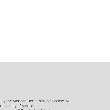
d by the Mexican Herpetological Society, AC.
University of Mexico.