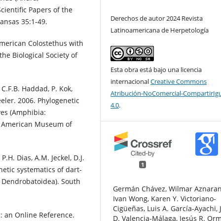
ientific Papers of the
Derechos de autor 2024 Revista
Kansas 35:1-49.
Latinoamericana de Herpetología
merican Colostethus with
he Biological Society of
Esta obra está bajo una licencia
internacional
Creative Commons
, C.F.B. Haddad, P. Kok,
Atribución-NoComercial-CompartirIg
eler. 2006. Phylogenetic
4.0
.
ves (Amphibia:
he American Museum of
P.H. Dias, A.M. Jeckel, D.J.
1
tic systematics of dart-
a: Dendrobatoidea). South
Germán Chávez, Wilmar Aznaran
Ivan Wong, Karen Y. Victoriano-
Cigüeñas, Luis A. García-Ayachi,
d: an Online Reference.
D. Valencia-Málaga, Jesús R. Or