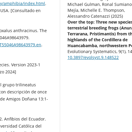
gy/amphibia/index.html
.
Michael Gulman, Ronal Sumiano
Mejía, Michelle E. Thompson,
 USA. [Consultado en
Alessandro Catenazzi (2025)
Over the top: Three new species
terrestrial breeding frogs (Anur
oxalus anthracinus. The
Terrarana, Pristimantis) from t
55046A98643979.
highlands of the Cordillera de
S.T55046A98643979.en
.
Huancabamba, northwestern P
Evolutionary Systematics,
9
(1),
14
10.3897/evolsyst.9.148522
cies. Version 2023-1
zo 2024]
l grupo trilineatus
con descripción de once
n de Amigos Doñana 13:1-
22. Anfibios del Ecuador.
iversidad Católica del