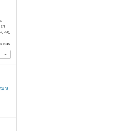
us
 EN
ía
,
7
(4),
.4.1048
atural