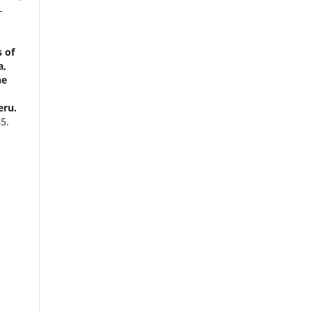
-
 of
a,
he
eru.
5.