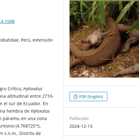
.4.1048
robatidae, Perú, extensión
gro Crítico,
Hyloxalus
ona altitudinal entre 2710-
PDF (English)
en el sur de Ecuador. En
 una hembra de
Hyloxalus
n páramo, en una zona
Publicado
ntonio (4.768725°S,
2024-12-13
 s.n.m., Distrito de