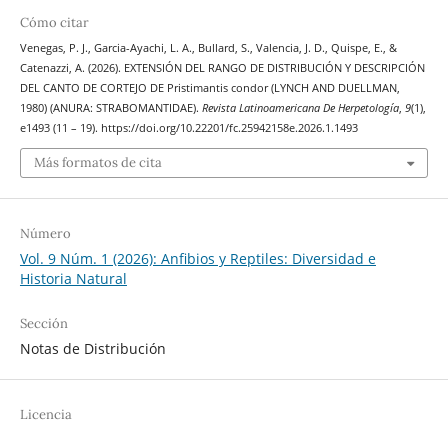
Cómo citar
Venegas, P. J., Garcia-Ayachi, L. A., Bullard, S., Valencia, J. D., Quispe, E., &
Catenazzi, A. (2026). EXTENSIÓN DEL RANGO DE DISTRIBUCIÓN Y DESCRIPCIÓN
DEL CANTO DE CORTEJO DE Pristimantis condor (LYNCH AND DUELLMAN,
1980) (ANURA: STRABOMANTIDAE).
Revista Latinoamericana De Herpetología
,
9
(1),
e1493 (11 – 19). https://doi.org/10.22201/fc.25942158e.2026.1.1493
Más formatos de cita
Número
Vol. 9 Núm. 1 (2026): Anfibios y Reptiles: Diversidad e
Historia Natural
Sección
Notas de Distribución
Licencia