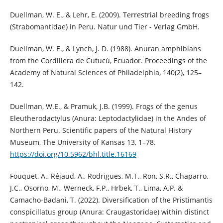
Duellman, W. E., & Lehr, E. (2009). Terrestrial breeding frogs
(Strabomantidae) in Peru. Natur und Tier - Verlag GmbH.
Duellman, W. E., & Lynch, J. D. (1988). Anuran amphibians
from the Cordillera de Cutucú, Ecuador. Proceedings of the
Academy of Natural Sciences of Philadelphia, 140(2), 125–
142.
Duellman, W.E., & Pramuk, J.B. (1999). Frogs of the genus
Eleutherodactylus (Anura: Leptodactylidae) in the Andes of
Northern Peru. Scientific papers of the Natural History
Museum, The University of Kansas 13, 1–78.
https://doi.org/10.5962/bhl.title.16169
Fouquet, A., Réjaud, A., Rodrigues, M.T., Ron, S.R., Chaparro,
J.C., Osorno, M., Werneck, F.P., Hrbek, T., Lima, A.P. &
Camacho-Badani, T. (2022). Diversification of the Pristimantis
conspicillatus group (Anura: Craugastoridae) within distinct