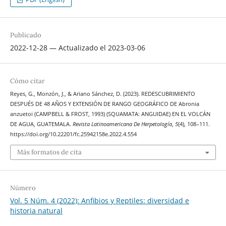
Publicado
2022-12-28 — Actualizado el 2023-03-06
Cómo citar
Reyes, G., Monzón, J., & Ariano Sánchez, D. (2023). REDESCUBRIMIENTO
DESPUÉS DE 48 AÑOS Y EXTENSIÓN DE RANGO GEOGRÁFICO DE Abronia
anzuetoi (CAMPBELL & FROST, 1993) (SQUAMATA: ANGUIDAE) EN EL VOLCÁN
DE AGUA, GUATEMALA.
Revista Latinoamericana De Herpetología
,
5
(4), 108–111.
https://doi.org/10.22201/fc.25942158e.2022.4.554
Más formatos de cita
Número
Vol. 5 Núm. 4 (2022): Anfibios y Reptiles: diversidad e
historia natural