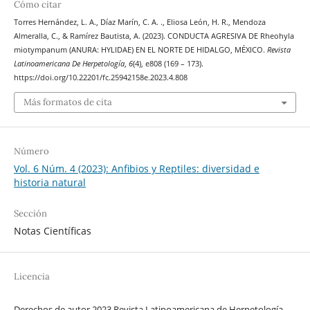
Cómo citar
Torres Hernández, L. A., Díaz Marín, C. A. ., Eliosa León, H. R., Mendoza
Almeralla, C., & Ramírez Bautista, A. (2023). CONDUCTA AGRESIVA DE Rheohyla
miotympanum (ANURA: HYLIDAE) EN EL NORTE DE HIDALGO, MÉXICO.
Revista
Latinoamericana De Herpetología
,
6
(4), e808 (169 – 173).
https://doi.org/10.22201/fc.25942158e.2023.4.808
Más formatos de cita
Número
Vol. 6 Núm. 4 (2023): Anfibios y Reptiles: diversidad e
historia natural
Sección
Notas Científicas
Licencia
Derechos de autor 2023 Revista Latinoamericana de Herpetología