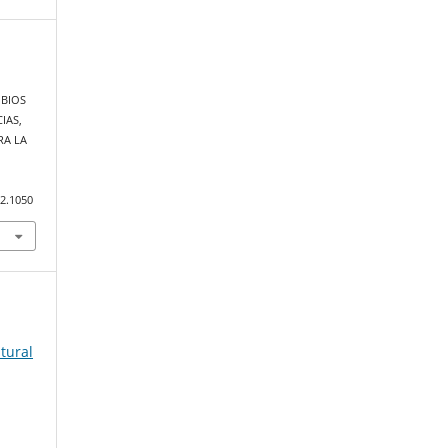
IBIOS
IAS,
RA LA
.2.1050
atural