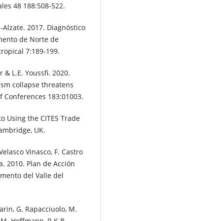
ales 48 188:508-522.
s-Alzate. 2017. Diagnóstico
amento de Norte de
ropical 7:189-199.
 & L.E. Youssfi. 2020.
sm collapse threatens
f Conferences 183:01003.
o Using the CITES Trade
Cambridge, UK.
Velasco Vinasco, F. Castro
a. 2010. Plan de Acción
mento del Valle del
arin, G. Rapacciuolo, M.
, M. Hoffmann, R.K.B.