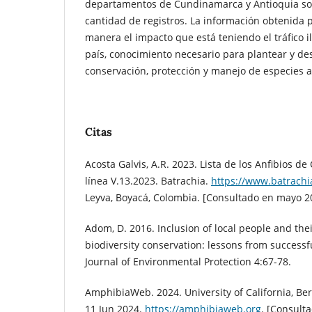
departamentos de Cundinamarca y Antioquia sob
cantidad de registros. La información obtenida
manera el impacto que está teniendo el tráfico i
país, conocimiento necesario para plantear y de
conservación, protección y manejo de especies
Citas
Acosta Galvis, A.R. 2023. Lista de los Anfibios d
línea V.13.2023. Batrachia.
https://www.batrachi
Leyva, Boyacá, Colombia. [Consultado en mayo 2
Adom, D. 2016. Inclusion of local people and thei
biodiversity conservation: lessons from success
Journal of Environmental Protection 4:67-78.
AmphibiaWeb. 2024. University of California, Ber
11 Jun 2024.
https://amphibiaweb.org
. [Consult