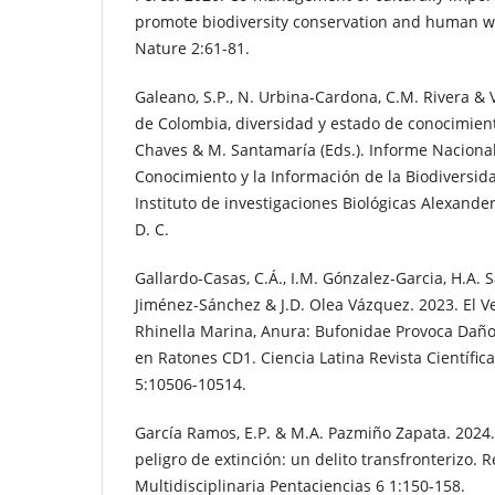
promote biodiversity conservation and human w
Nature 2:61-81.
Galeano, S.P., N. Urbina-Cardona, C.M. Rivera & V
de Colombia, diversidad y estado de conocimient
Chaves & M. Santamaría (Eds.). Informe Nacional
Conocimiento y la Información de la Biodiversida
Instituto de investigaciones Biológicas Alexand
D. C.
Gallardo-Casas, C.Á., I.M. Gónzalez-Garcia, H.A
Jiménez-Sánchez & J.D. Olea Vázquez. 2023. El 
Rhinella Marina, Anura: Bufonidae Provoca Daño
en Ratones CD1. Ciencia Latina Revista Científica
5:10506-10514.
García Ramos, E.P. & M.A. Pazmiño Zapata. 2024. 
peligro de extinción: un delito transfronterizo. R
Multidisciplinaria Pentaciencias 6 1:150-158.