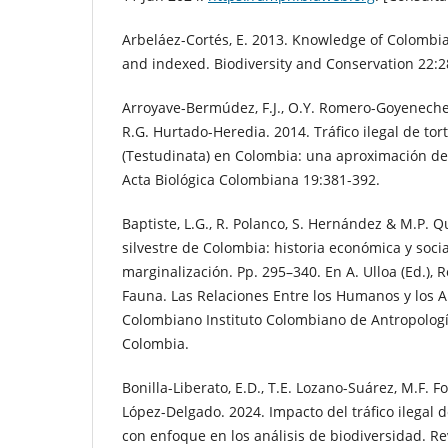
Arbeláez-Cortés, E. 2013. Knowledge of Colombia
and indexed. Biodiversity and Conservation 22:
Arroyave-Bermúdez, F.J., O.Y. Romero-Goyeneche
R.G. Hurtado-Heredia. 2014. Tráfico ilegal de to
(Testudinata) en Colombia: una aproximación des
Acta Biológica Colombiana 19:381-392.
Baptiste, L.G., R. Polanco, S. Hernández & M.P. 
silvestre de Colombia: historia económica y soci
marginalización. Pp. 295–340. En A. Ulloa (Ed.), R
Fauna. Las Relaciones Entre los Humanos y los A
Colombiano Instituto Colombiano de Antropología
Colombia.
Bonilla-Liberato, E.D., T.E. Lozano-Suárez, M.F. F
López-Delgado. 2024. Impacto del tráfico ilegal
con enfoque en los análisis de biodiversidad. R