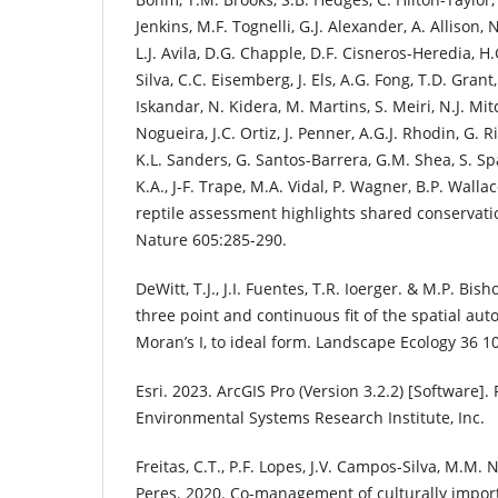
Jenkins, M.F. Tognelli, G.J. Alexander, A. Allison,
L.J. Avila, D.G. Chapple, D.F. Cisneros-Heredia, H.
Silva, C.C. Eisemberg, J. Els, A.G. Fong, T.D. Gran
Iskandar, N. Kidera, M. Martins, S. Meiri, N.J. Mitc
Nogueira, J.C. Ortiz, J. Penner, A.G.J. Rhodin, G. R
K.L. Sanders, G. Santos-Barrera, G.M. Shea, S. Spaw
K.A., J-F. Trape, M.A. Vidal, P. Wagner, B.P. Wallac
reptile assessment highlights shared conservati
Nature 605:285-290.
DeWitt, T.J., J.I. Fuentes, T.R. Ioerger. & M.P. Bish
three point and continuous fit of the spatial aut
Moran’s I, to ideal form. Landscape Ecology 36 1
Esri. 2023. ArcGIS Pro (Version 3.2.2) [Software].
Environmental Systems Research Institute, Inc.
Freitas, C.T., P.F. Lopes, J.V. Campos-Silva, M.M. 
Peres. 2020. Co-management of culturally importa