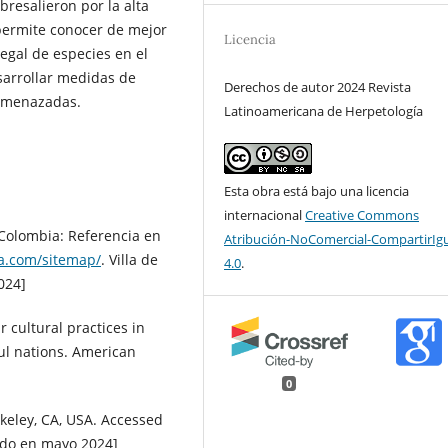
resalieron por la alta
 permite conocer de mejor
Licencia
legal de especies en el
sarrollar medidas de
Derechos de autor 2024 Revista
 amenazadas.
Latinoamericana de Herpetología
Esta obra está bajo una licencia
internacional
Creative Commons
e Colombia: Referencia en
Atribución-NoComercial-CompartirIg
a.com/sitemap/
. Villa de
4.0
.
024]
r cultural practices in
ful nations. American
0
keley, CA, USA. Accessed
ado en mayo 2024]