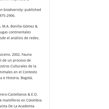
n biodiversity: published
2875-2906.
, M.A. Bonilla-Gómez &
rtugas continentales
de el análisis de redes.
Quiceno. 2002. Fauna
al de un proceso de
ostros Culturales de la
nimales en el Contexto
 e Historia. Bogotá,
orero-Castellanos & E.O.
 de mamíferos en Colombia
evista De La Academia