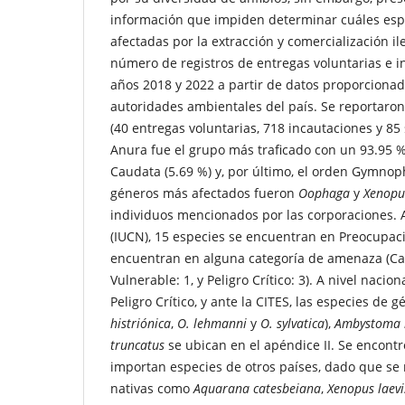
información que impiden determinar cuáles esp
afectadas por la extracción y comercialización ileg
número de registros de entregas voluntarias e i
años 2018 y 2022 a partir de datos proporcionad
autoridades ambientales del país. Se reportaron 
(40 entregas voluntarias, 718 incautaciones y 85 s
Anura fue el grupo más traficado con un 93.95 %
Caudata (5.69 %) y, por último, el orden Gymnoph
géneros más afectados fueron
Oophaga
y
Xenopu
individuos mencionados por las corporaciones. A
(IUCN), 15 especies se encuentran en Preocupaci
encuentran en alguna categoría de amenaza (Ca
Vulnerable: 1, y Peligro Crítico: 3). A nivel nacio
Peligro Crítico, y ante la CITES, las especies de 
histriónica
,
O. lehmanni
y
O. sylvatica
),
Ambystoma
truncatus
se ubican en el apéndice II. Se encontr
importan especies de otros países, dado que se
nativas como
Aquarana catesbeiana
,
Xenopus laevi