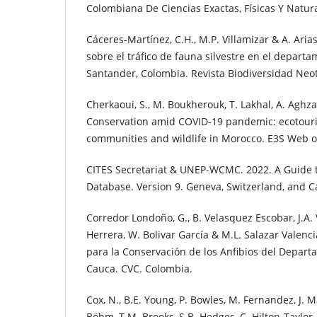
Colombiana De Ciencias Exactas, Físicas Y Natur
Cáceres-Martínez, C.H., M.P. Villamizar & A. Aria
sobre el tráfico de fauna silvestre en el depart
Santander, Colombia. Revista Biodiversidad Neot
Cherkaoui, S., M. Boukherouk, T. Lakhal, A. Aghzar
Conservation amid COVID-19 pandemic: ecotouri
communities and wildlife in Morocco. E3S Web o
CITES Secretariat & UNEP-WCMC. 2022. A Guide t
Database. Version 9. Geneva, Switzerland, and 
Corredor Londoño, G., B. Velasquez Escobar, J.A. 
Herrera, W. Bolivar García & M.L. Salazar Valenci
para la Conservación de los Anfibios del Departa
Cauca. CVC. Colombia.
Cox, N., B.E. Young, P. Bowles, M. Fernandez, J. M
Böhm, T.M. Brooks, S.B. Hedges, C. Hilton-Taylor