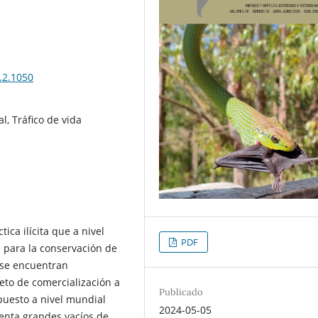
.2.1050
l, Tráfico de vida
tica ilícita que a nivel
PDF
 para la conservación de
s se encuentran
eto de comercialización a
Publicado
 puesto a nivel mundial
2024-05-05
senta grandes vacíos de