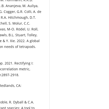
 N.B. Ananjeva, M. Auliya,
G. Cogger, G.R. Colli, A. de
t, R.A. Hitchmough, D.T.
hell, S. Molur, C.C.
ivas, M-O. Rödel, U. Roll,
ls, B.L. Stuart, Tolley,
e & Y. Xie. 2022. A global
on needs of tetrapods.
op. 2021. Rectifying I:
ocorrelation metric,
0:2897-2918.
 Redlands, CA:
Noble, R. Dyball & C.A.
nt species: A tool to