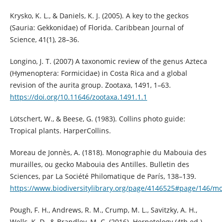
Krysko, K. L., & Daniels, K. J. (2005). A key to the geckos
(Sauria: Gekkonidae) of Florida. Caribbean Journal of
Science, 41(1), 28–36.
Longino, J. T. (2007) A taxonomic review of the genus Azteca
(Hymenoptera: Formicidae) in Costa Rica and a global
revision of the aurita group. Zootaxa, 1491, 1–63.
https://doi.org/10.11646/zootaxa.1491.1.1
Lötschert, W., & Beese, G. (1983). Collins photo guide:
Tropical plants. HarperCollins.
Moreau de Jonnès, A. (1818). Monographie du Mabouia des
murailles, ou gecko Mabouia des Antilles. Bulletin des
Sciences, par La Société Philomatique de París, 138–139.
https://www.biodiversitylibrary.org/page/4146525#page/146/m
Pough, F. H., Andrews, R. M., Crump, M. L., Savitzky, A. H.,
Wells, K. D., & Brandley, M. C. (2016). Herpetology (4th ed.).