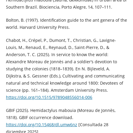
Southern Brazil. Biociencia, Porto Alegre, 14, 107–111.
Bolton, B. (1997). Identification guide to the ant genera of the
world. Harvard University Press.
Chabot, H., Crépel, P., Dumont, T., Christian, G., Lavigne-
Louis, M., Renaud, E., Reynaud, D., Saint-Pierre, D., &
Anderson, T. C. (2025). In service to know the world:
Alexandre Moreau de Jonnès and a soldier’s devotion to
studying the colonies (1818–1839). En N. Bijleveld, A.
Dijkstra, & S. Gessner (Eds.), Cultivating and communicating
natural and technical knowledge around 1800: Devotees of
science (pp. 161–184). Amsterdam University Press.
https://doi.org/10.1515/9789048556014-006
GBIF (2025). Hemidactylus mabouia (Moreau de Jonnès,
1818). GBIF occurrence download.
https://doi.org/10.15468/dl.umw6nz
[Consultada 28
diciembre 2025]