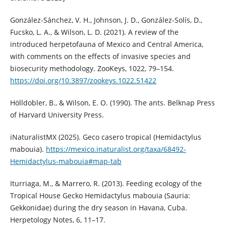
González-Sánchez, V. H., Johnson, J. D., González-Solís, D.,
Fucsko, L. A., & Wilson, L. D. (2021). A review of the
introduced herpetofauna of Mexico and Central America,
with comments on the effects of invasive species and
biosecurity methodology. ZooKeys, 1022, 79–154.
https://doi.org/10.3897/zookeys.1022.51422
Hölldobler, B., & Wilson, E. O. (1990). The ants. Belknap Press
of Harvard University Press.
iNaturalistMX (2025). Geco casero tropical (Hemidactylus
mabouia).
https://mexico.inaturalist.org/taxa/68492-
Hemidactylus-mabouia#map-tab
Iturriaga, M., & Marrero, R. (2013). Feeding ecology of the
Tropical House Gecko Hemidactylus mabouia (Sauria:
Gekkonidae) during the dry season in Havana, Cuba.
Herpetology Notes, 6, 11–17.