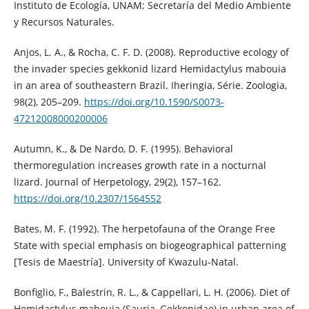
Instituto de Ecología, UNAM; Secretaría del Medio Ambiente
y Recursos Naturales.
Anjos, L. A., & Rocha, C. F. D. (2008). Reproductive ecology of
the invader species gekkonid lizard Hemidactylus mabouia
in an area of southeastern Brazil. Iheringia, Série. Zoologia,
98(2), 205–209.
https://doi.org/10.1590/S0073-
47212008000200006
Autumn, K., & De Nardo, D. F. (1995). Behavioral
thermoregulation increases growth rate in a nocturnal
lizard. Journal of Herpetology, 29(2), 157–162.
https://doi.org/10.2307/1564552
Bates, M. F. (1992). The herpetofauna of the Orange Free
State with special emphasis on biogeographical patterning
[Tesis de Maestría]. University of Kwazulu-Natal.
Bonfiglio, F., Balestrin, R. L., & Cappellari, L. H. (2006). Diet of
Hemidactylus mabouia (Sauria, Gekkonidae) in urban area of