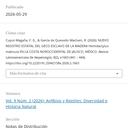
Publicado
2026-05-29
Cómo citar
Cupul-Magaña, F. G., & García de Quevedo Machain, R. (2026). NUEVO
REGISTRO ESTATAL DEL GECO ESCLAVO DE LA MADERA Hemidactylus
mabouia EN LA COSTA NOROCCIDENTAL DE JALISCO, MÉXICO.
Revista
Latinoamericana De Herpetología
,
9
(2), e1663 (441 – 444).
https://doi.org/10.22201/fc.25942158e.2026.2.1663
Más formatos de cita
Número
Vol. 9 Núm. 2 (2026): Anfibios y Reptiles: Diversidad e
Historia Natural
Sección
Notas de Distribución